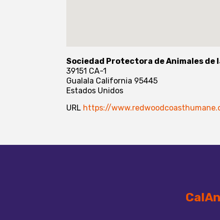
Sociedad Protectora de Animales de 
39151 CA-1
Gualala
California
95445
Estados Unidos
URL
https://www.redwoodcoasthumane.
CalAn